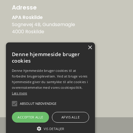
Adresse
APA Roskilde
Sognevej 4B, Gundsømagle
4000 Roskilde
Kontakt
×
Denne hjemmeside bruger
Tlf: 20 81 15 01
cookies
post@apa-afspaending.dk
Denne hjemmeside bruger cookies til at
Telefontid
forbedre brugeroplevelsen. Ved at bruge vores
hjemmeside giver du samtykke til alle cookies i
Mandag og onsdag 10-16
overensstemmelse med vores cookiepolitik.
Tirsdag 13-16
Læs mere
Torsdag og fredag 12-15
ABSOLUT NØDVENDIGE
ACCEPTER ALLE
AFVIS ALLE
VIS DETALJER
En del af