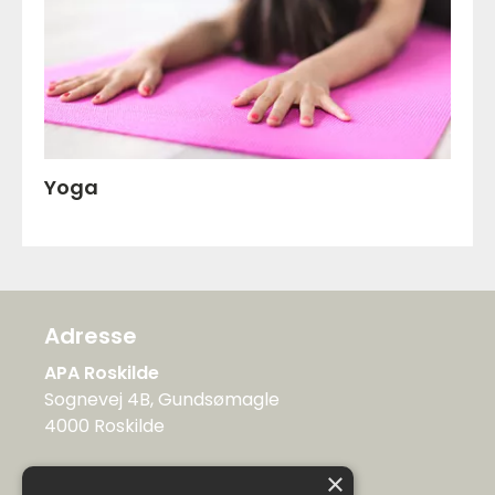
Yoga
Adresse
APA Roskilde
Sognevej 4B, Gundsømagle
4000 Roskilde
Kontakt
×